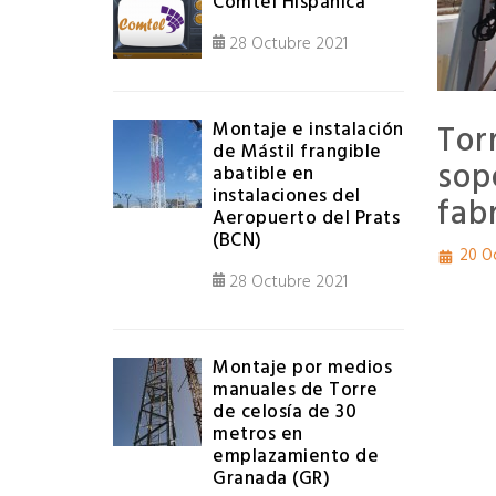
Comtel Hispánica
28 Octubre 2021
Montaje e instalación
Tor
de Mástil frangible
sop
abatible en
instalaciones del
fab
Aeropuerto del Prats
(BCN)
20 O
28 Octubre 2021
Montaje por medios
manuales de Torre
de celosía de 30
metros en
emplazamiento de
Granada (GR)