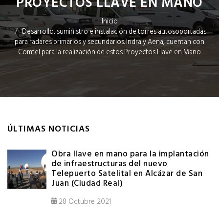
PROYECTOS LLAVE EN MANO
Inicio
Desarrollo, suministro e instalación de torres autosoportadas
para radares primarios y secundarios. Indra y Aena, cuentan con
Comtel para la realización de estos Proyectos Llave en Mano
ÚLTIMAS NOTICIAS
Obra llave en mano para la implantación
de infraestructuras del nuevo
Telepuerto Satelital en Alcázar de San
Juan (Ciudad Real)
28 Octubre 2021